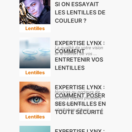
SI ON ESSAYAIT
LES LENTILLES DE
COULEUR ?
Lentilles
EXPERTISE LYNX :
La qualité de votre vision
COMMENT
et le confort de vos ...
ENTRETENIR VOS
LENTILLES
Lentilles
EXPERTISE LYNX :
Novices ou porteurs de
COMMENT POSER
lentilles depuis plusieurs
SES LENTILLES EN
mois, êtes-vous
sûrs&nbsp;d'avoir ...
TOUTE SÉCURITÉ
Lentilles
EXPERTISE LYNX :