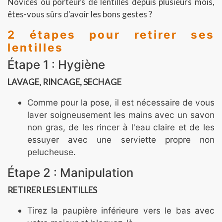
Novices
ou
porteurs
de
lentilles depuis
plusieurs
mois,
êtes-vous
sûrs
d'avoir
les
bons
gestes
?
2 étapes pour retirer ses
lentilles
Étape 1 :
Hygiène
LAVAGE,
RINCAGE,
SECHAGE
Comme
pour
la
pose,
il
est
nécessaire
de
vous
laver
soigneusement
les
mains
avec
un
savon
non
gras,
de
les
rincer
à
l'eau
claire
et
de
les
essuyer
avec
une
serviette
propre
non
pelucheuse.
Étape 2 :
Manipulation
RETIRER
LES
LENTILLES
Tirez
la
paupière inférieure
vers
le
bas
avec