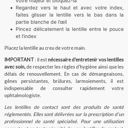
votre
majeur
et
bloquez-là
Regardez vers
le
haut
et
avec
votre
index,
faites
glisser la
lentille
vers
le
bas
dans
la
partie
blanche
de
l’œil
Pincez
délicatement
la
lentille entre
le
pouce
et
l’index
Placez
la
lentille
au creu
de
votre
main.
IMPORTANT
:
il
est
nécessaire
d’entretenir
vos
lentilles
avec
soin,
de
respecter
les
règles
d’hygiène
ainsi
que
les
délais
de
renouvellement.
En
cas
de démangeaisons,
gênes
persistantes,
brûlures,
larmoiements,
il
est
indispensable
de
consulter
rapidement votre
ophtalmologiste.
Les
lentilles
de
contact
sont
des
produits
de
santé
réglementés.
Elles
sont
délivrées sur
la
prescription
d’un
professionnel
de
santé
spécialisé.
Pour une
utilisation