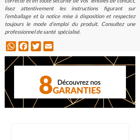
correcte
et
en
toute
sécurité
de
vos
lentilles
de
contact,
lisez
attentivement
les
instructions
figurant
sur
l’emballage
et
la
notice
mise
à disposition et
respectez
toujours
le
mode
d’emploi du
produit.
Consultez
une
professionnel
de
santé
spécialisé.
WhatsApp
Facebook
Twitter
Email