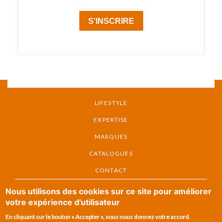
MENU PIED DE PAGE
LIFESTYLE
EXPERTISE
MARQUES
CATALOGUES
CONTACT
MENU FOOTER
Nous utilisons des cookies sur ce site pour améliorer
NOS GARANTIES
votre expérience d'utilisateur
NOTRE NEWSLETTER
En cliquant sur le bouton « Accepter », vous nous donnez votre accord.